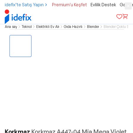
idefix’te Satış Yapın
Premium'u Keşfet
Evlilik Destek
Gamer
Ana sayfa
Teknoloji
Elektrikli Ev Aletleri
Gıda Hazırlama
Blenderlar
Blender Çoklu Setl
Korkmaz
Korkmaz A447-04 Mia Mega Violet