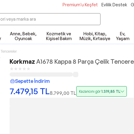
Premium'u Keşfet
Evlilik Destek
G
Anne, Bebek,
Kozmetik ve
Hobi, Kitap,
Ev,
r
Oyuncak
Kişisel Bakım
Müzik, Kırtasiye
Yaşam
 Tencereler
Korkmaz
A1678 Kappa 8 Parça Çelik Tencere
Sepette İndirim
7.479,15
TL
Kazancını gör
1.319,85
TL
8.799,00
TL