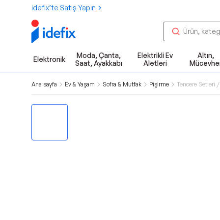
idefix’te Satış Yapın
Moda, Çanta,
Elektrikli Ev
Altın,
Elektronik
Saat, Ayakkabı
Aletleri
Mücevhe
Ana sayfa
Ev & Yaşam
Sofra & Mutfak
Pişirme
Tencere Setleri /