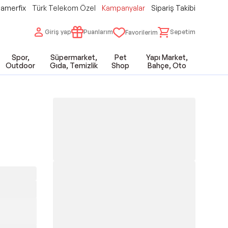
amerfix
Türk Telekom Özel
Kampanyalar
Sipariş Takibi
Giriş yap
Puanlarım
Sepetim
Favorilerim
Spor,
Süpermarket,
Pet
Yapı Market,
Outdoor
Gıda, Temizlik
Shop
Bahçe, Oto