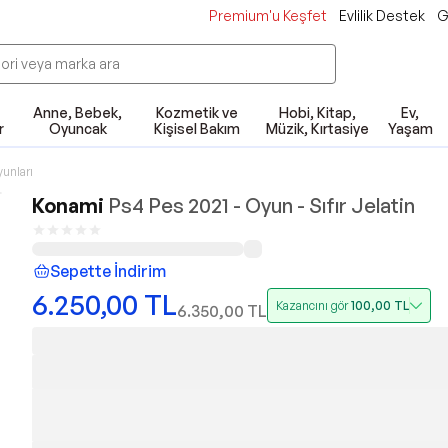
Premium'u Keşfet
Evlilik Destek
G
Anne, Bebek,
Kozmetik ve
Hobi, Kitap,
Ev,
r
Oyuncak
Kişisel Bakım
Müzik, Kırtasiye
Yaşam
yunları
Konami
Ps4 Pes 2021 - Oyun - Sıfır Jelatin
Sepette İndirim
6.250,00
TL
Kazancını gör
100,00
TL
6.350,00
TL