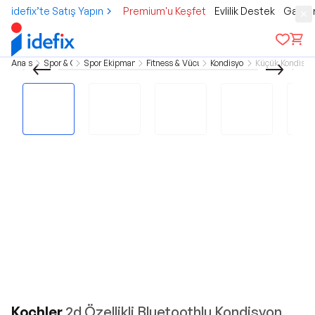
idefix’te Satış Yapın
Premium'u Keşfet
Evlilik Destek
Gamer
Ana sayfa
Spor & Outdoor
Spor Ekipman & Aksesuar
Fitness & Vücut Geliştirme
Kondisyon Aletleri
Küçük Kondisyon
Kochler
2d Özellikli Bluetoothlu Kondisyon