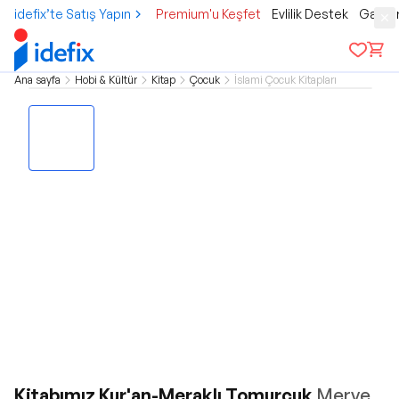
idefix’te Satış Yapın
Premium'u Keşfet
Evlilik Destek
Gamer
Ana sayfa
Hobi & Kültür
Kitap
Çocuk
İslami Çocuk Kitapları
Kitabımız Kur'an-Meraklı Tomurcuk
Merve