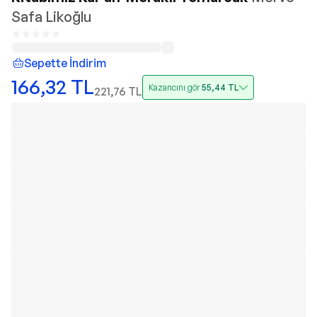
Safa Likoğlu
Sepette İndirim
166,32
TL
Kazancını gör
55,44
TL
221,76
TL