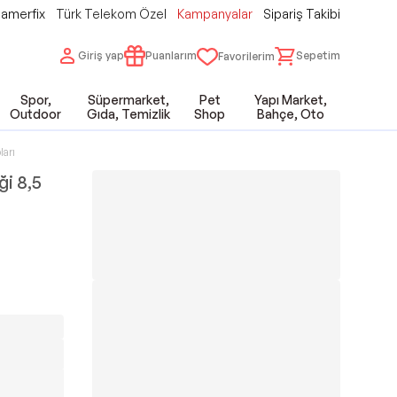
amerfix
Türk Telekom Özel
Kampanyalar
Sipariş Takibi
Giriş yap
Puanlarım
Sepetim
Favorilerim
Spor,
Süpermarket,
Pet
Yapı Market,
Outdoor
Gıda, Temizlik
Shop
Bahçe, Oto
ları
ği 8,5