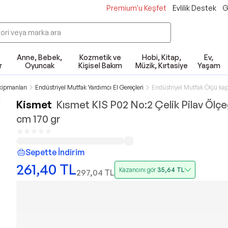
Premium'u Keşfet
Evlilik Destek
G
Anne, Bebek,
Kozmetik ve
Hobi, Kitap,
Ev,
r
Oyuncak
Kişisel Bakım
Müzik, Kırtasiye
Yaşam
kipmanları
Endüstriyel Mutfak Yardımcı El Gereçleri
Endüstriyel Mutfak Ölçü kap
Kismet
Kısmet KIS P02 No:2 Çelik Pilav Ölçe
cm 170 gr
Sepette İndirim
261,40
TL
Kazancını gör
35,64
TL
297,04
TL