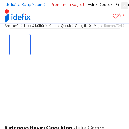
idefix’te Satış Yapın
Premium'u Keşfet
Evlilik Destek
Gamer
Ana sayfa
Hobi & Kültür
Kitap
Çocuk
Gençlik 10+ Yaş
Roman/Öykü
Kırlangıç Bayırı Çocukları
Julia Green