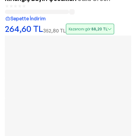
Sepette İndirim
264,60
TL
Kazancını gör
88,20
TL
352,80
TL