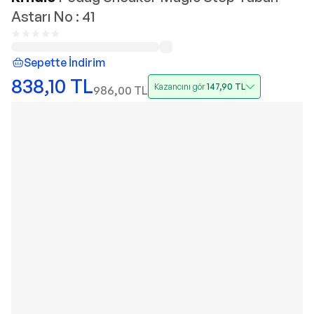
Astarı No : 41
Sepette İndirim
838,10
TL
Kazancını gör
147,90
TL
986,00
TL