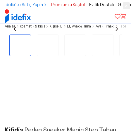
idefix’te Satış Yapın
Premium'u Keşfet
Evlilik Destek
Gamer
Ana sayfa
Kozmetik & Kişisel Bakım
Kişisel Bakım
El, Ayak & Tırnak Bakımı
Ayak Tırnak Bakımı
Tabanlı
Kifidis
Pedag Sneaker Magic Step Taban