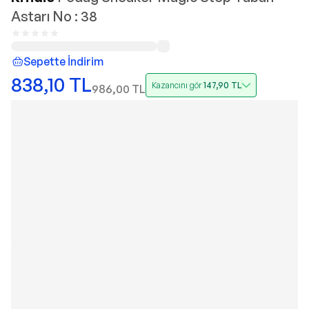
Astarı No : 38
Sepette İndirim
838,10
TL
Kazancını gör
147,90
TL
986,00
TL