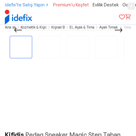
idefix’te Satış Yapın
Premium'u Keşfet
Evlilik Destek
Gamer
Ana sayfa
Kozmetik & Kişisel Bakım
Kişisel Bakım
El, Ayak & Tırnak Bakımı
Ayak Tırnak Bakımı
Tabanlı
Kifidis
Pedag Sneaker Magic Step Taban