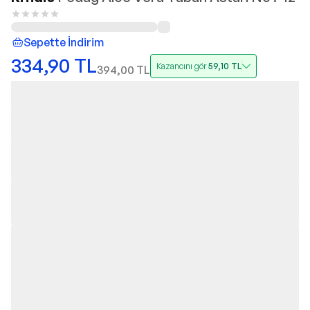
Sepette İndirim
334,90
TL
Kazancını gör
59,10
TL
394,00
TL