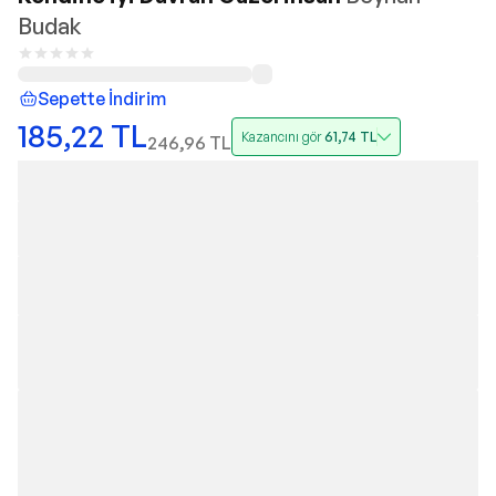
Budak
Sepette İndirim
185,22
TL
Kazancını gör
61,74
TL
246,96
TL