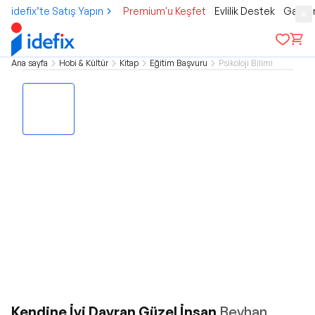
idefix’te Satış Yapın
Premium'u Keşfet
Evlilik Destek
Gamer
Ana sayfa
Hobi & Kültür
Kitap
Eğitim Başvuru
Psikoloji Bilimi
Kendine İyi Davran Güzel İnsan
Beyhan