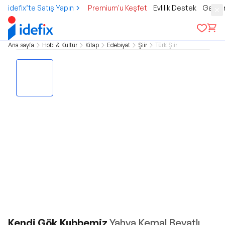
idefix’te Satış Yapın
Premium'u Keşfet
Evlilik Destek
Gamer
Ana sayfa
Hobi & Kültür
Kitap
Edebiyat
Şiir
Türk Şiir
Kendi Gök Kubbemiz
Yahya Kemal Beyatlı