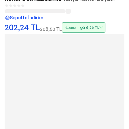
Sepette İndirim
202,24
TL
Kazancını gör
6,26
TL
208,50
TL