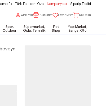
amerfix
Türk Telekom Özel
Kampanyalar
Sipariş Takibi
Giriş yap
Puanlarım
Sepetim
Favorilerim
Spor,
Süpermarket,
Pet
Yapı Market,
Outdoor
Gıda, Temizlik
Shop
Bahçe, Oto
beveyn