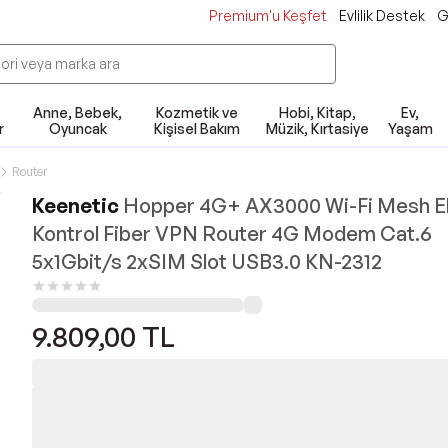
Premium'u Keşfet
Evlilik Destek
G
Anne, Bebek,
Kozmetik ve
Hobi, Kitap,
Ev,
r
Oyuncak
Kişisel Bakım
Müzik, Kırtasiye
Yaşam
Router
Keenetic
Hopper 4G+ AX3000 Wi-Fi Mesh E
Kontrol Fiber VPN Router 4G Modem Cat.6
5x1Gbit/s 2xSIM Slot USB3.0 KN-2312
9.809,00
TL