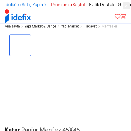
idefix’te Satış Yapın
Premium'u Keşfet
Evlilik Destek
Gamer
Ana sayfa
Yapı Market & Bahçe
Yapı Market
Hırdavat
Menfezler
Katar
Panjur Menfez 45X45