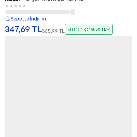
Sepette İndirim
347,69
TL
Kazancını gör
18,30
TL
365,99
TL