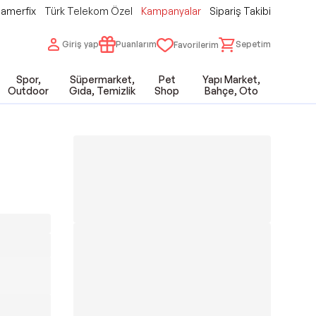
amerfix
Türk Telekom Özel
Kampanyalar
Sipariş Takibi
Giriş yap
Puanlarım
Sepetim
Favorilerim
Spor,
Süpermarket,
Pet
Yapı Market,
Outdoor
Gıda, Temizlik
Shop
Bahçe, Oto