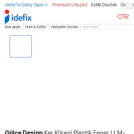
idefix’te Satış Yapın
Premium'u Keşfet
Evlilik Destek
Gamer
Ana sayfa
Hobi & Kültür
Hediyelik Ürünler
Kar Küresi
Gülce Design
Kar Küresi Plastik Fener LLM-