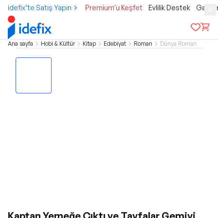
idefix’te Satış Yapın
Premium'u Keşfet
Evlilik Destek
Gamer
Ana sayfa
Hobi & Kültür
Kitap
Edebiyat
Roman
Dünya Roman
Kaptan Yemeğe Çıktı ve Tayfalar Gemiyi