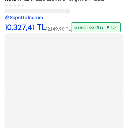
Sepette İndirim
10.327,41
TL
Kazancını gör
1.822,49
TL
12.149,90
TL