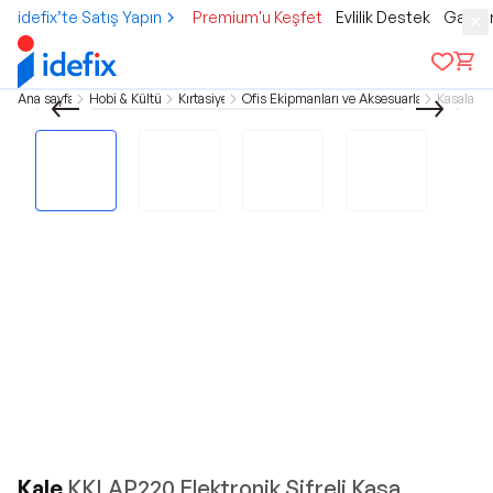
idefix’te Satış Yapın
Premium'u Keşfet
Evlilik Destek
Gamer
Ana sayfa
Hobi & Kültür
Kırtasiye
Ofis Ekipmanları ve Aksesuarları
Kasalar
Kale
KKLAP220 Elektronik Şifreli Kasa