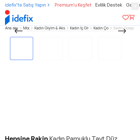
idefix’te Satış Yapın
Premium'u Keşfet
Evlilik Destek
Gamer
Ana sayfa
Moda
Kadın Giyim & Aksesuar
Kadın İç Giyim
Kadın Çorap
Kadın Çorap Tay
Hepsine Rakip
Kadın Pamuklu Tayt Düz