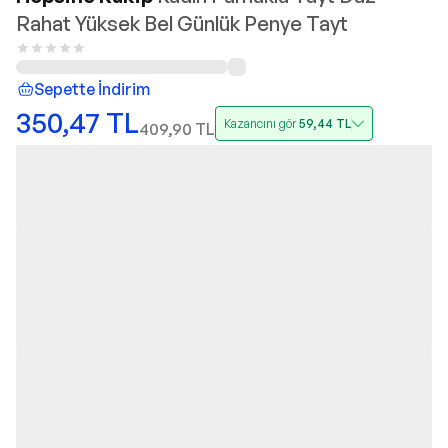
Rahat Yüksek Bel Günlük Penye Tayt
Sepette İndirim
350,47
TL
Kazancını gör
59,44
TL
409,90
TL