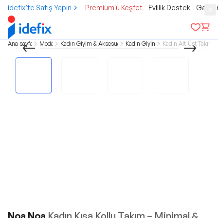
idefix’te Satış Yapın
Premium'u Keşfet
Evlilik Destek
Gamer
Ana sayfa
Moda
Kadın Giyim & Aksesuar
Kadın Giyim
Kadın Alt-Üst Takım
Noa Noa
Kadın Kısa Kollu Takım – Minimal &