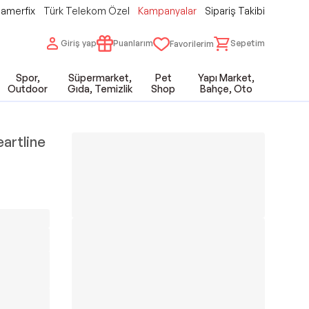
amerfix
Türk Telekom Özel
Kampanyalar
Sipariş Takibi
Giriş yap
Puanlarım
Sepetim
Favorilerim
Spor,
Süpermarket,
Pet
Yapı Market,
Outdoor
Gıda, Temizlik
Shop
Bahçe, Oto
eartline