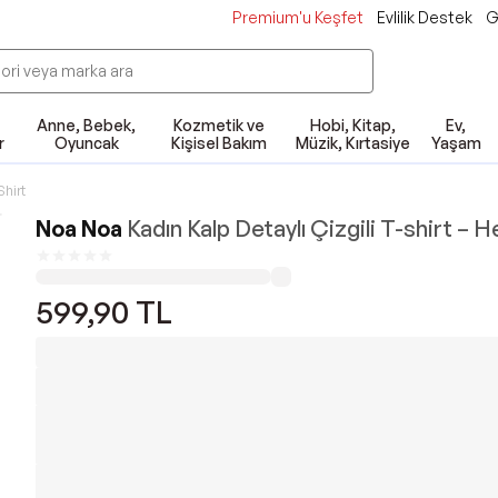
Premium'u Keşfet
Evlilik Destek
G
Anne, Bebek,
Kozmetik ve
Hobi, Kitap,
Ev,
r
Oyuncak
Kişisel Bakım
Müzik, Kırtasiye
Yaşam
Shirt
Noa Noa
Kadın Kalp Detaylı Çizgili T-shirt – H
599,90
TL