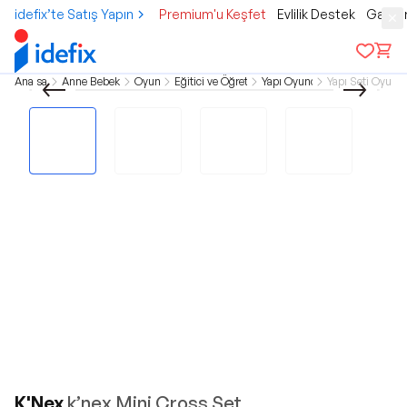
idefix’te Satış Yapın
Premium'u Keşfet
Evlilik Destek
Gamer
Ana sayfa
Anne Bebek Çocuk
Oyuncak
Eğitici ve Öğretici Oyun
Yapı Oyuncakları
Yapı Seti Oyunca
K'Nex
k’nex Mini Cross Set