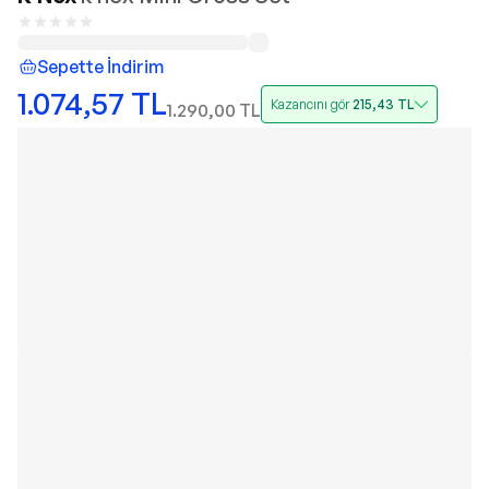
Sepette İndirim
1.074,57
TL
Kazancını gör
215,43
TL
1.290,00
TL