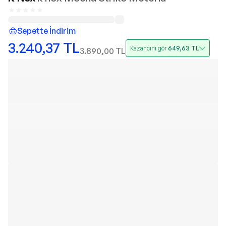
Sepette İndirim
3.240,37
TL
Kazancını gör
649,63
TL
3.890,00
TL