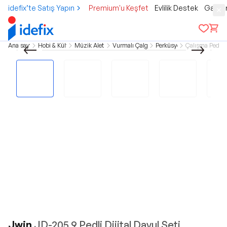
idefix’te Satış Yapın
Premium'u Keşfet
Evlilik Destek
Gamer
Ana sayfa
Hobi & Kültür
Müzik Aletleri
Vurmalı Çalgılar
Perküsyon
Çalışma Pedler
Jwin
JD-205 9 Pedli Dijital Davul Seti