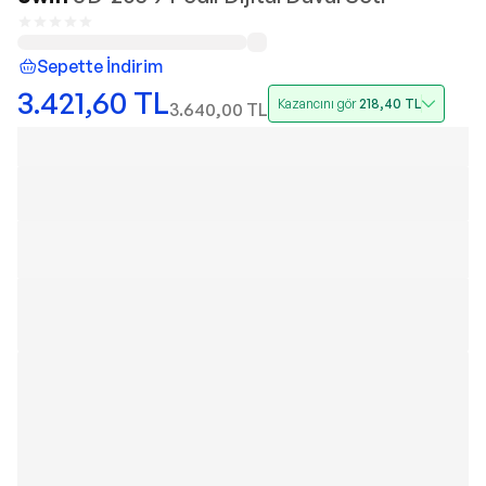
Sepette İndirim
3.421,60
TL
Kazancını gör
218,40
TL
3.640,00
TL