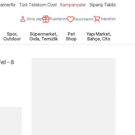
amerfix
Türk Telekom Özel
Kampanyalar
Sipariş Takibi
Giriş yap
Puanlarım
Sepetim
Favorilerim
Spor,
Süpermarket,
Pet
Yapı Market,
Outdoor
Gıda, Temizlik
Shop
Bahçe, Oto
el - 8