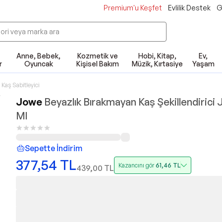
Premium'u Keşfet
Evlilik Destek
G
Anne, Bebek,
Kozmetik ve
Hobi, Kitap,
Ev,
r
Oyuncak
Kişisel Bakım
Müzik, Kırtasiye
Yaşam
Kaş Sabitleyici
Jowe
Beyazlık Bırakmayan Kaş Şekillendirici J
Ml
Sepette İndirim
377,54
TL
Kazancını gör
61,46
TL
439,00
TL