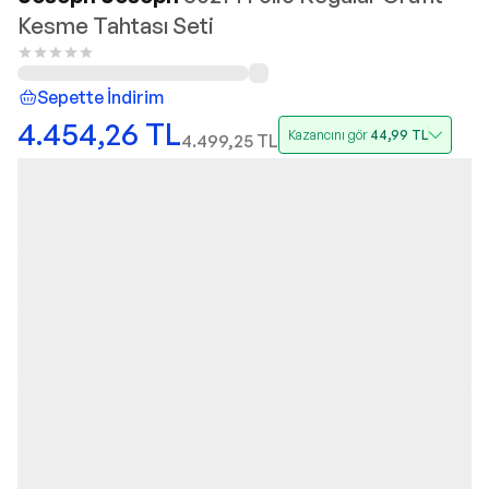
Kesme Tahtası Seti
Sepette İndirim
4.454,26
TL
Kazancını gör
44,99
TL
4.499,25
TL