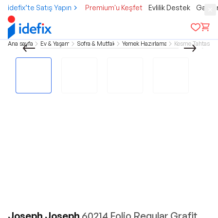
idefix’te Satış Yapın
Premium'u Keşfet
Evlilik Destek
Gamer
Ana sayfa
Ev & Yaşam
Sofra & Mutfak
Yemek Hazırlama
Kesme Tahtası
Joseph Joseph
60214 Folio Regular Grafit