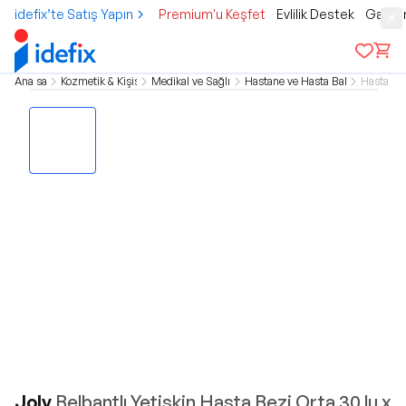
idefix’te Satış Yapın
Premium'u Keşfet
Evlilik Destek
Gamer
Ana sayfa
Kozmetik & Kişisel Bakım
Medikal ve Sağlık Ürünleri
Hastane ve Hasta Bakım Ürünleri
Hasta Be
Joly
Belbantlı Yetişkin Hasta Bezi Orta 30 lu x