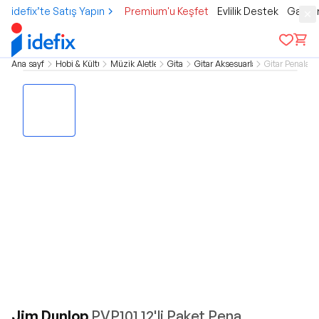
idefix’te Satış Yapın
Premium'u Keşfet
Evlilik Destek
Gamer
Ana sayfa
Hobi & Kültür
Müzik Aletleri
Gitar
Gitar Aksesuarları
Gitar Penaları
Jim Dunlop
PVP101 12'li Paket Pena