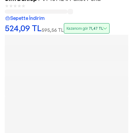
Sepette İndirim
524,09
TL
Kazancını gör
71,47
TL
595,56
TL