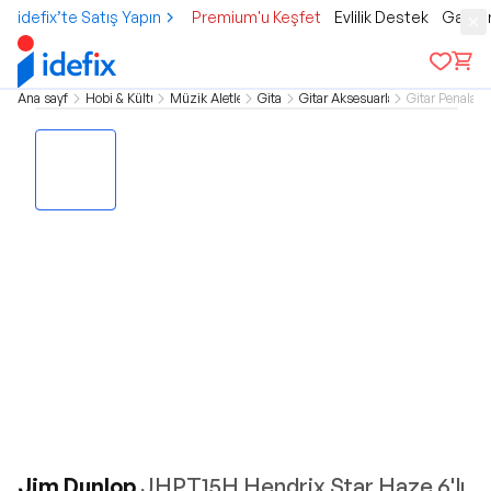
idefix’te Satış Yapın
Premium'u Keşfet
Evlilik Destek
Gamer
Ana sayfa
Hobi & Kültür
Müzik Aletleri
Gitar
Gitar Aksesuarları
Gitar Penaları
Jim Dunlop
JHPT15H Hendrix Star Haze 6'lı