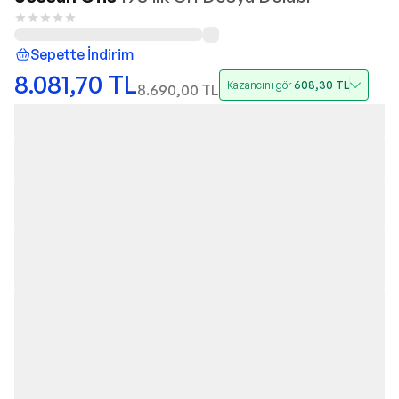
Sepette İndirim
8.081,70
TL
Kazancını gör
608,30
TL
8.690,00
TL