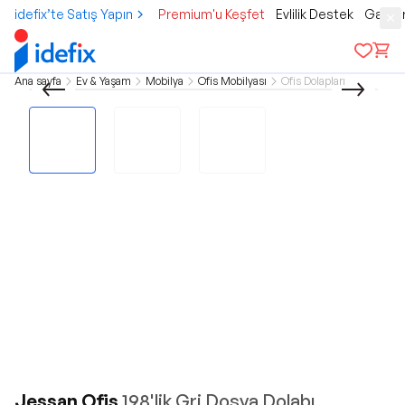
idefix’te Satış Yapın
Premium'u Keşfet
Evlilik Destek
Gamer
Ana sayfa
Ev & Yaşam
Mobilya
Ofis Mobilyası
Ofis Dolapları
Jessan Ofis
198'lik Gri Dosya Dolabı