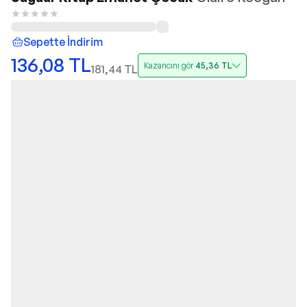
Sepette İndirim
136,08
TL
Kazancını gör
45,36
TL
181,44
TL