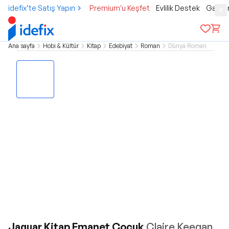
idefix’te Satış Yapın
Premium'u Keşfet
Evlilik Destek
Gamer
Ana sayfa
Hobi & Kültür
Kitap
Edebiyat
Roman
Dünya Roman
Jaguar Kitap Emanet Çocuk
Claire Keegan