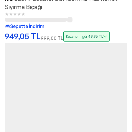
Sıyırma Bıçağı
Sepette İndirim
949,05
TL
Kazancını gör
49,95
TL
999,00
TL