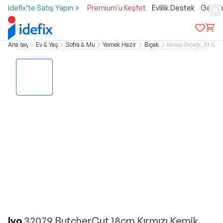
idefix’te Satış Yapın
Premium'u Keşfet
Evlilik Destek
Gamer
Ana sayfa
Ev & Yaşam
Sofra & Mutfak
Yemek Hazırlama
Bıçaklar
Kasap Bıçağı, Et Kan
Ivo
32079 ButcherCut 18cm Kırmızı Kemik