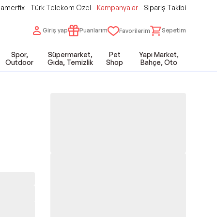
amerfix
Türk Telekom Özel
Kampanyalar
Sipariş Takibi
Giriş yap
Puanlarım
Sepetim
Favorilerim
Spor,
Süpermarket,
Pet
Yapı Market,
Outdoor
Gıda, Temizlik
Shop
Bahçe, Oto