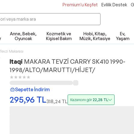
Premium'u Keşfet
Evlilik Destek
G
Anne, Bebek,
Kozmetik ve
Hobi, Kitap,
Ev,
r
Oyuncak
Kişisel Bakım
Müzik, Kırtasiye
Yaşam
Tevzi Makarası
Itaqi
MAKARA TEVZİ CARRY SK410 1990-
1998/ALTO/MARUTTI/HİJET/
Sepette İndirim
295,96
TL
Kazancını gör
22,28
TL
318,24
TL