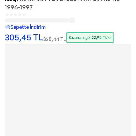
1996-1997
Sepette İndirim
305,45
TL
Kazancını gör
22,99
TL
328,44
TL