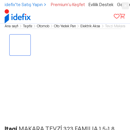
idefix’te Satış Yapın
Premium'u Keşfet
Evlilik Destek
Gamer
Ana sayfa
Taşıtlar
Otomobil
Oto Yedek Parça
Elektrik Aksam
Tevzi Makarası
Itaqi
MAKARA TEVZİ 323 FAMILIA 1.5-1.8