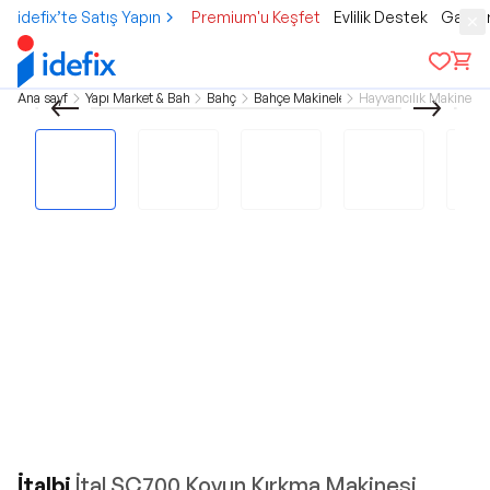
idefix’te Satış Yapın
Premium'u Keşfet
Evlilik Destek
Gamer
Ana sayfa
Yapı Market & Bahçe
Bahçe
Bahçe Makineleri
Hayvancılık Makineleri
İtalbi
İtal SC700 Koyun Kırkma Makinesi