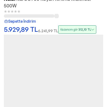
500W
Sepette İndirim
5.929,89
TL
Kazancını gör
312,10
TL
6.241,99
TL