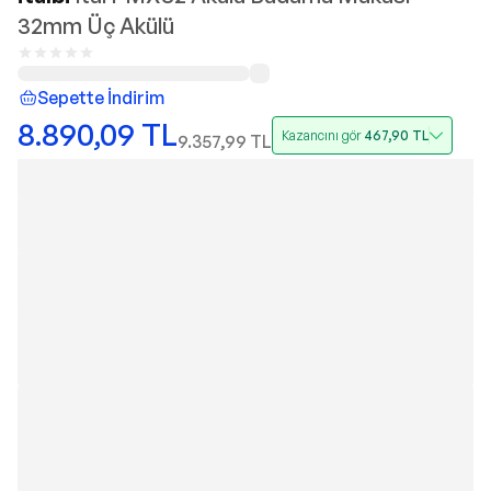
32mm Üç Akülü
Sepette İndirim
8.890,09
TL
Kazancını gör
467,90
TL
9.357,99
TL