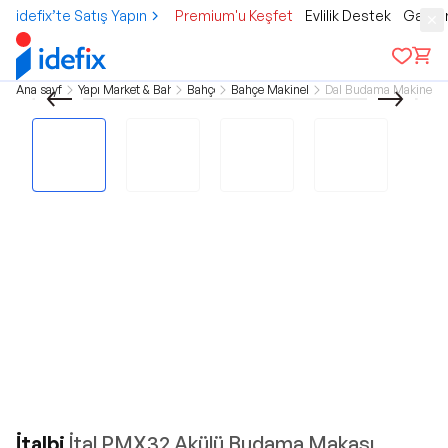
idefix’te Satış Yapın
Premium'u Keşfet
Evlilik Destek
Gamer
Ana sayfa
Yapı Market & Bahçe
Bahçe
Bahçe Makineleri
Dal Budama Makineler
İtalbi
İtal PMX32 Akülü Budama Makası