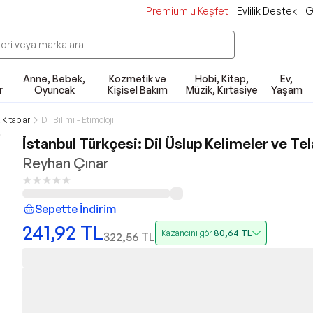
Premium'u Keşfet
Evlilik Destek
G
Anne, Bebek,
Kozmetik ve
Hobi, Kitap,
Ev,
r
Oyuncak
Kişisel Bakım
Müzik, Kırtasiye
Yaşam
Kitaplar
Dil Bilimi - Etimoloji
İstanbul Türkçesi: Dil Üslup Kelimeler ve Te
Reyhan Çınar
Sepette İndirim
241,92
TL
Kazancını gör
80,64
TL
322,56
TL