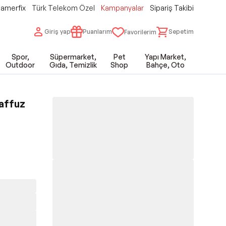
amerfix
Türk Telekom Özel
Kampanyalar
Sipariş Takibi
Giriş yap
Puanlarım
Sepetim
Favorilerim
Spor,
Süpermarket,
Pet
Yapı Market,
Outdoor
Gıda, Temizlik
Shop
Bahçe, Oto
laffuz