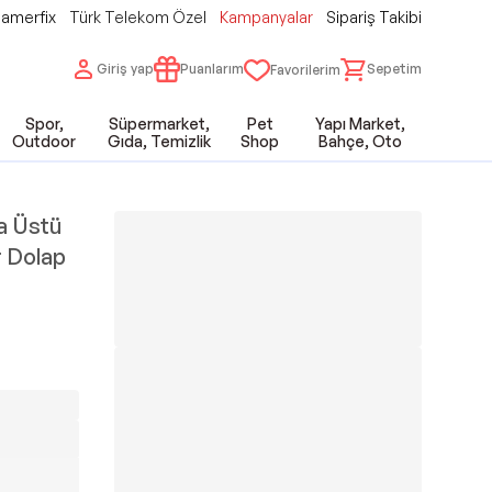
amerfix
Türk Telekom Özel
Kampanyalar
Sipariş Takibi
Giriş yap
Puanlarım
Sepetim
Favorilerim
Spor,
Süpermarket,
Pet
Yapı Market,
Outdoor
Gıda, Temizlik
Shop
Bahçe, Oto
sa Üstü
r Dolap