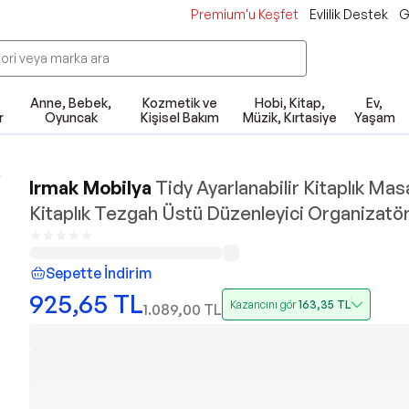
Premium'u Keşfet
Evlilik Destek
G
Anne, Bebek,
Kozmetik ve
Hobi, Kitap,
Ev,
r
Oyuncak
Kişisel Bakım
Müzik, Kırtasiye
Yaşam
Irmak Mobilya
Tidy Ayarlanabilir Kitaplık Ma
Kitaplık Tezgah Üstü Düzenleyici Organizatö
Sepette İndirim
925,65
TL
Kazancını gör
163,35
TL
1.089,00
TL