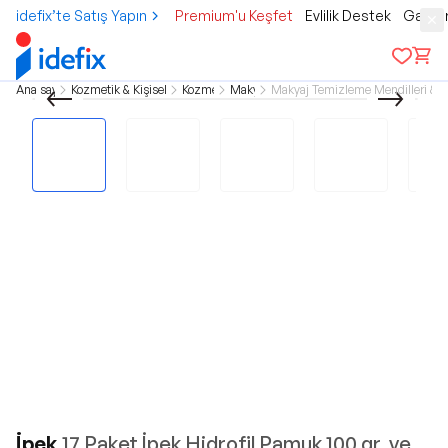
idefix’te Satış Yapın
Premium'u Keşfet
Evlilik Destek
Gamer
Ana sayfa
Kozmetik & Kişisel Bakım
Kozmetik
Makyaj
Makyaj Temizleme Mendilleri & P
İpek
17 Paket İpek Hidrofil Pamuk 100 gr. ve