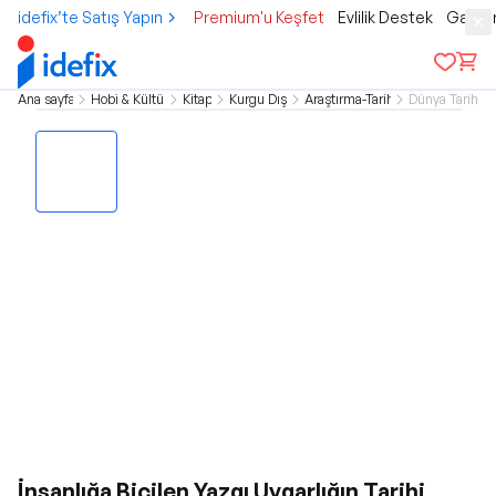
idefix’te Satış Yapın
Premium'u Keşfet
Evlilik Destek
Gamer
Ana sayfa
Hobi & Kültür
Kitap
Kurgu Dışı
Araştırma-Tarih
Dünya Tarihi
İnsanlığa Biçilen Yazgı Uygarlığın Tarihi