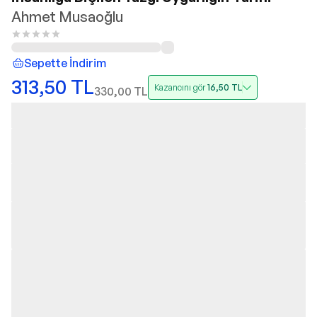
Ahmet Musaoğlu
Sepette İndirim
313,50
TL
Kazancını gör
16,50
TL
330,00
TL