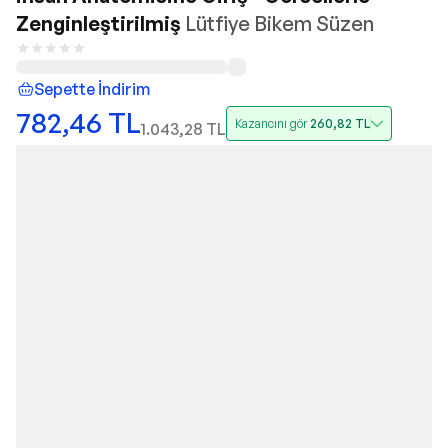
Zenginleştirilmiş
Lütfiye Bikem Süzen
Sepette İndirim
782,46
TL
Kazancını gör
260,82
TL
1.043,28
TL