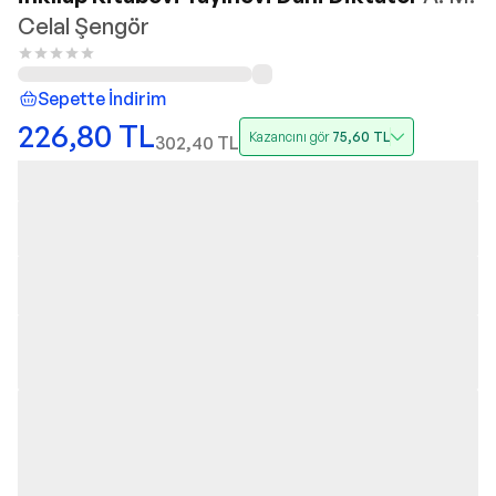
Celal Şengör
Sepette İndirim
226,80
TL
Kazancını gör
75,60
TL
302,40
TL