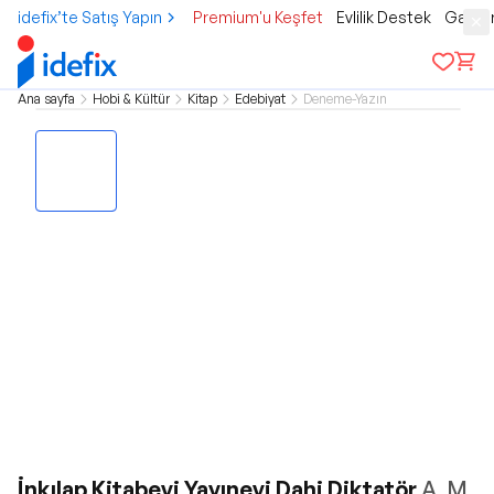
idefix’te Satış Yapın
Premium'u Keşfet
Evlilik Destek
Gamer
Ana sayfa
Hobi & Kültür
Kitap
Edebiyat
Deneme-Yazın
İnkılap Kitabevi Yayınevi Dahi Diktatör
A. M.