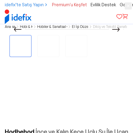
idefix’te Satış Yapın
Premium'u Keşfet
Evlilik Destek
Gamer
Ana sayfa
Hobi & Kültür
Hobiler & Sanatsal Çalışmalar
El İşi Düzenleme
Dikiş ve Tekstil Sanatı M
Hodbehod
İnce ve Kalın Keçe Uçlu Su İle Uçan