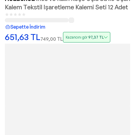
Kalem Tekstil Işaretleme Kalemi Seti 12 Adet
Sepette İndirim
651,63
TL
Kazancını gör
97,37
TL
749,00
TL