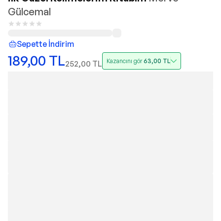
Gülcemal
Sepette İndirim
189,00
TL
Kazancını gör
63,00
TL
252,00
TL