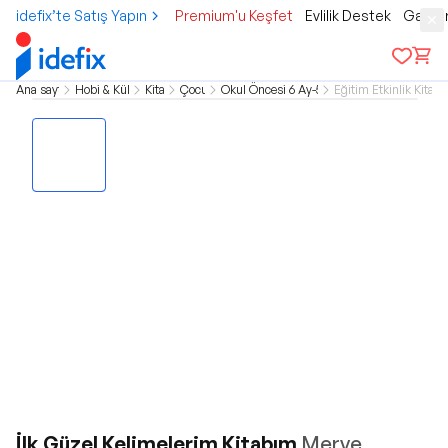
idefix’te Satış Yapın
Premium'u Keşfet
Evlilik Destek
Gamer
Ana sayfa
Hobi & Kültür
Kitap
Çocuk
Okul Öncesi 6 Ay-5 Yaş
Eğitim Etkinlik Kitapla
İlk Güzel Kelimelerim Kitabım
Merve