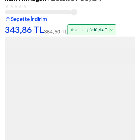
Sepette İndirim
343,86
TL
Kazancını gör
10,64
TL
354,50
TL