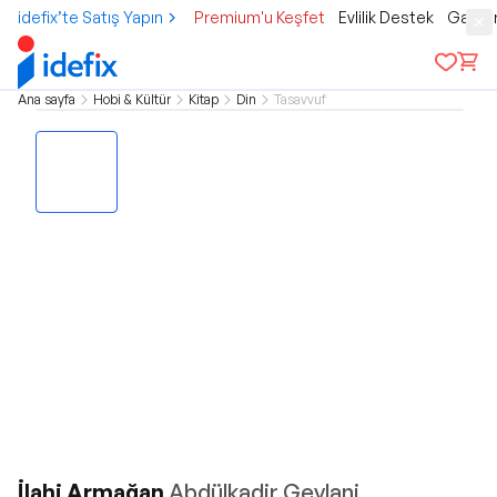
idefix’te Satış Yapın
Premium'u Keşfet
Evlilik Destek
Gamer
Ana sayfa
Hobi & Kültür
Kitap
Din
Tasavvuf
İlahi Armağan
Abdülkadir Geylani