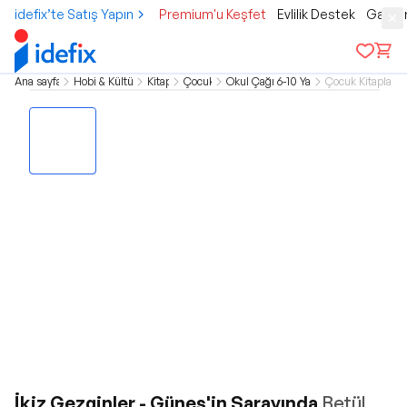
idefix’te Satış Yapın
Premium'u Keşfet
Evlilik Destek
Gamer
Ana sayfa
Hobi & Kültür
Kitap
Çocuk
Okul Çağı 6-10 Yaş
Çocuk Kitapları
İkiz Gezginler - Güneş'in Sarayında
Betül