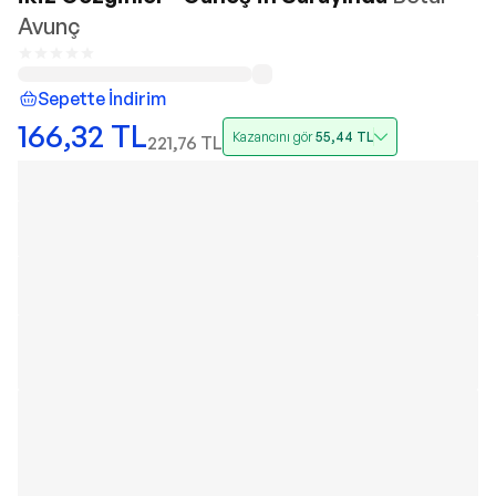
Avunç
Sepette İndirim
166,32
TL
Kazancını gör
55,44
TL
221,76
TL