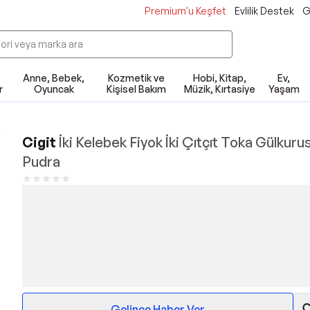
Premium'u Keşfet
Evlilik Destek
G
Anne, Bebek,
Kozmetik ve
Hobi, Kitap,
Ev,
r
Oyuncak
Kişisel Bakım
Müzik, Kırtasiye
Yaşam
Cigit
İki Kelebek Fiyok İki Çıtçıt Toka Gülkuru
Pudra
Gelince Haber Ver