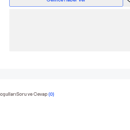
Koşulları
Soru ve Cevap
(
0
)