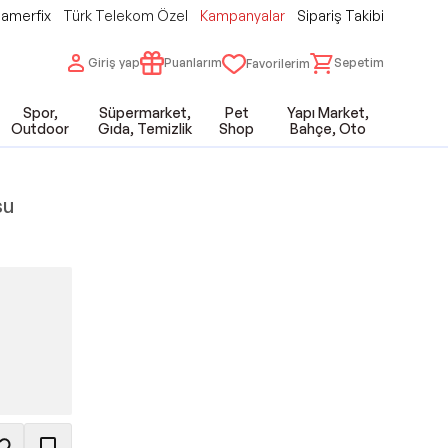
amerfix
Türk Telekom Özel
Kampanyalar
Sipariş Takibi
Giriş yap
Puanlarım
Sepetim
Favorilerim
Spor,
Süpermarket,
Pet
Yapı Market,
Outdoor
Gıda, Temizlik
Shop
Bahçe, Oto
su