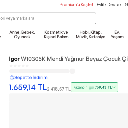
Premium'u Keşfet
Evlilik Destek
G
Anne, Bebek,
Kozmetik ve
Hobi, Kitap,
Ev,
r
Oyuncak
Kişisel Bakım
Müzik, Kırtasiye
Yaşam
Igor
W10305K Mendi Yağmur Beyaz Çocuk Ç
Sepette İndirim
1.659,14
TL
Kazancını gör
759,43
TL
2.418,57
TL