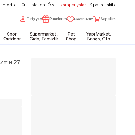
amerfix
Türk Telekom Özel
Kampanyalar
Sipariş Takibi
Giriş yap
Puanlarım
Sepetim
Favorilerim
Spor,
Süpermarket,
Pet
Yapı Market,
Outdoor
Gıda, Temizlik
Shop
Bahçe, Oto
izme 27