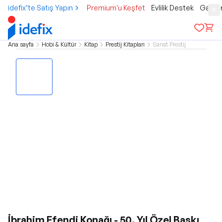
idefix’te Satış Yapın
Premium'u Keşfet
Evlilik Destek
Gamer
Ana sayfa
Hobi & Kültür
Kitap
Prestij Kitapları
Sanat Prestij
İbrahim Efendi Konağı - 50. Yıl Özel Baskı