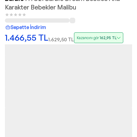
Karakter Bebekler Malibu
Sepette İndirim
1.466,55
TL
Kazancını gör
162,95
TL
1.629,50
TL